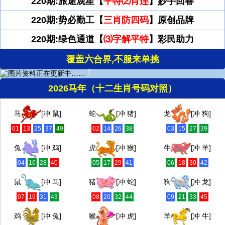
220期:旅途观星【
平特⑵肖连
】妙手回春
220期:势必勤工【
三肖防四码
】原创品牌
220期:绿色通道【
⑶字解平特
】彩民助力
覆盖六合界,不服来单挑
2026马年（十二生肖号码对照）
马
[冲 鼠]
蛇
[冲 猪]
龙
[冲 狗]
01
13
25
37
49
02
14
26
38
03
15
27
39
兔
[冲 鸡]
虎
[冲 猴]
牛
[冲 羊]
04
16
28
40
05
17
29
41
06
18
30
42
鼠
[冲 马]
猪
[冲 蛇]
狗
[冲 龙]
07
19
31
43
08
20
32
44
09
21
33
45
鸡
[冲 兔]
猴
[冲 虎]
羊
[冲 牛]