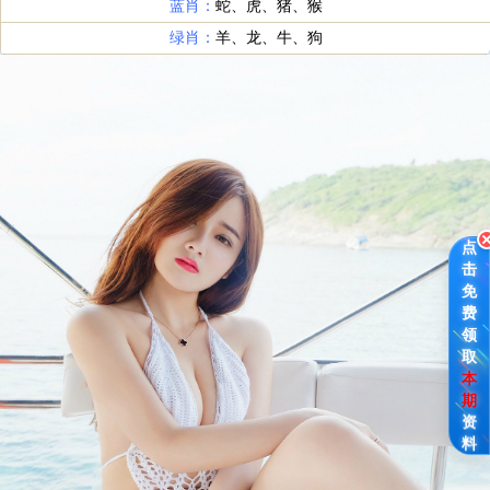
蓝肖：
蛇、虎、猪、猴
绿肖：
羊、龙、牛、狗
点
击
免
费
领
取
本
期
资
料