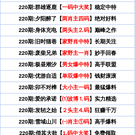
220期:群雄逐鹿【
一码中大奖
】稳定中特
220期:夕阳醉了【
两肖主四码
】绝对好料
220期:身体充电【
两头主⒉码
】巅峰之作
220期:旧时猫巷【
家野肖中特
】长期关注
220期:废柴兄弟【
家野主一肖
】妙手回春
220期:极昼潮汐【
男女爆中特
】高手联盟
220期:优游自适【
单双爆中特
】钱财滚滚
220期:卯不对榫【
大小主一码
】最猛爆料
220期:爱的承诺【
⑴波博⒈码
】实力精选
220期:发轫之始【
２头主⒋码
】狂赚千万
220期:雪域山川【
㈠肖主①码
】高手爆料
220期:偿其大欲【
1.码中大奖
】免费领取