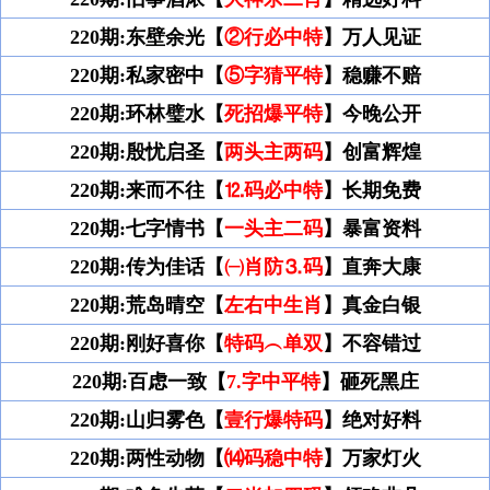
220期:
东壁余光【
②行必中特
】万人见证
220期:
私家密中【
⑤字猜平特
】稳赚不赔
220期:
环林璧水【
死招爆平特
】今晚公开
220期:
殷忧启圣【
两头主两码
】创富辉煌
220期:
来而不往【
⒓码必中特
】长期免费
220期:
七字情书【
一头主二码
】暴富资料
220期:
传为佳话【
㈠肖防⒊码
】直奔大康
220期:
荒岛晴空【
左右中生肖
】真金白银
220期:
刚好喜你【
特码︵单双
】不容错过
220期:
百虑一致【
7.字中平特
】砸死黑庄
220期:
山归雾色【
壹行爆特码
】绝对好料
220期:
两性动物【
⒁码稳中特
】万家灯火