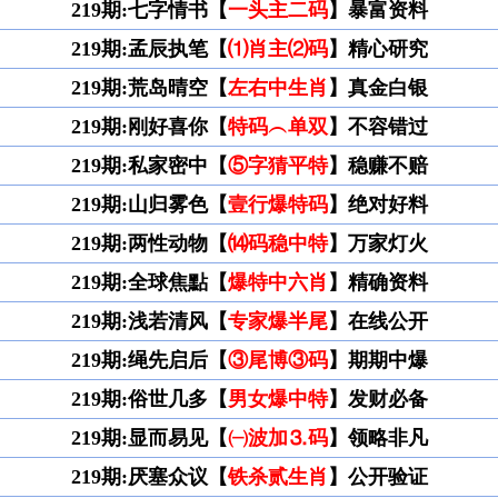
219期:
七字情书【
一头主二码
】暴富资料
219期:
孟辰执笔【
⑴肖主⑵码
】精心研究
219期:
荒岛晴空【
左右中生肖
】真金白银
219期:
刚好喜你【
特码︵单双
】不容错过
219期:
私家密中【
⑤字猜平特
】稳赚不赔
219期:
山归雾色【
壹行爆特码
】绝对好料
219期:
两性动物【
⒁码稳中特
】万家灯火
219期:
全球焦點【
爆特中六肖
】精确资料
219期:
浅若清风【
专家爆半尾
】在线公开
219期:
绳先启后【
③尾博③码
】期期中爆
219期:
俗世几多【
男女爆中特
】发财必备
219期:
显而易见【
㈠波加⒊码
】领略非凡
219期:
厌塞众议【
铁杀贰生肖
】公开验证