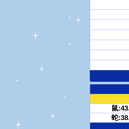
鼠:43
蛇:38