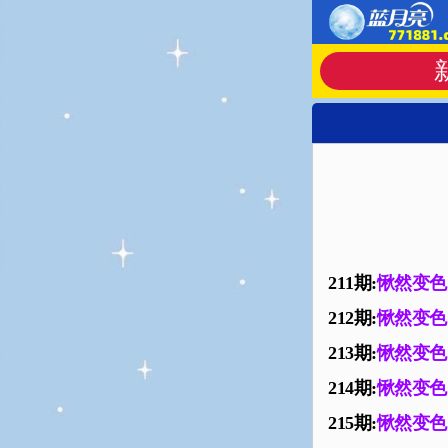
211期:
愀然变色
212期:
愀然变色
213期:
愀然变色
214期:
愀然变色
215期:
愀然变色