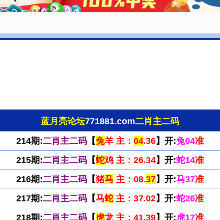
蓝月亮论坛
771881.com
二肖主二码
214期:
二肖主二码
【
兔
羊 主：
04
.36
】开:
兔04
准
215期:
二肖主二码
【
蛇
鸡 主：26.34
】开:
蛇14
准
216期:
二肖主二码
【
猪
马
主：08.
37
】开:
马37
准
217期:
二肖主二码
【
马
蛇
主：37.02
】开:
蛇26
准
218期:
二肖主二码
【
虎
龙 主：41.39
】开:
虎17
准