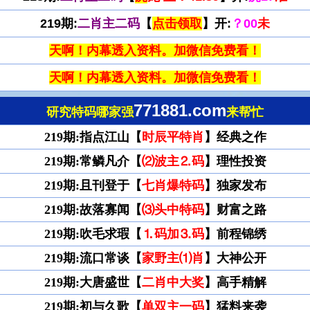
219期:
二肖主二码
【
点击领取
】开:
？00
未
天啊！内幕透入资料。加微信免费看！
天啊！内幕透入资料。加微信免费看！
771881.com
研究特码哪家强
来帮忙
219期:
指点江山【
时辰平特肖
】经典之作
219期:
常鳞凡介【
⑵波主⒉码
】理性投资
219期:
且刊登于【
七肖爆特码
】独家发布
219期:
故落寡闻【
⑶头中特码
】财富之路
219期:
吹毛求瑕【
⒈码加⒊码
】前程锦绣
219期:
流口常谈【
家野主⑴肖
】大神公开
219期:
大唐盛世【
二肖中大奖
】高手精解
219期:
初与久歌【
单双主一码
】猛料来袭