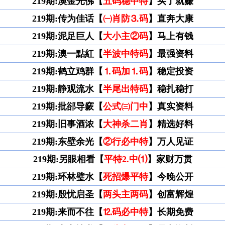
219期:
澳金光佛【
五码稳中特
】买了就赚
219期:
传为佳话【
㈠肖防⒊码
】直奔大康
219期:
泥足巨人【
大小主②码
】马上有钱
219期:
澳一點紅【
半波中特码
】最强资料
219期:
鹤立鸡群【
⒈码加⒈码
】稳定投资
219期:
静观流水【
半尾出特码
】稳扎稳打
219期:
批郤导窾【
公式㈢门中
】真实资料
219期:
旧事酒浓【
大神杀二肖
】精选好料
219期:
东壁余光【
②行必中特
】万人见证
219期:
另眼相看【
平特2.中⑴
】家财万贯
219期:
环林璧水【
死招爆平特
】今晚公开
219期:
殷忧启圣【
两头主两码
】创富辉煌
219期:
来而不往【
⒓码必中特
】长期免费