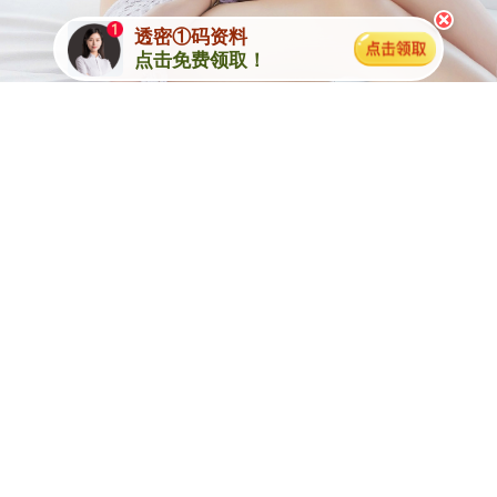
×
透密①码资料
点击免费领取！
说明
本论坛所提供的内容、资料、图片和资讯，只应用在合法
的资料探讨，暂不适用于其它，外围博彩和使用。特此声
明！
论坛免责声明：以上所有广告内容均为赞助商提供，本站
不对其经营行为负责。浏览或使用者须自行承担有关责
任，本网站恕不负责。
【蓝月亮论坛】域名：771881.com 六合在线，收集各类
资料，免费内幕资料，走势分析，尽在蓝月亮论坛。