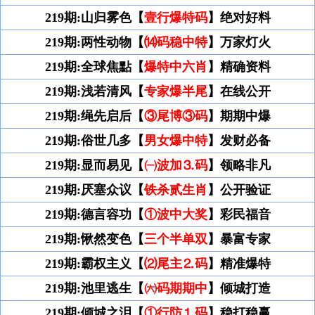
219期:
山归雾色【
壹行爆特码
】绝对好料
219期:
两性动物【
⒁码稳中特
】万家灯火
219期:
全球焦點【
爆特中六肖
】精确资料
219期:
浅若清风【
专家爆半尾
】在线公开
219期:
绳先启后【
③尾博③码
】期期中爆
219期:
俗世几多【
男女爆中特
】发财必备
219期:
显而易见【
㈠波加⒊码
】领略非凡
219期:
厌塞众议【
铁杀贰生肖
】公开验证
219期:
德言容功【
①波中大奖
】彩民福音
219期:
愀然变色【
三个半单双
】暴富专家
219期:
霸权主义【
⑵尾主⒉码
】精准爆特
219期:
池里逃生【
㈥码期期中
】倾城打造
219期:
倾城之泪【
①行防⒈码
】稳打稳赢