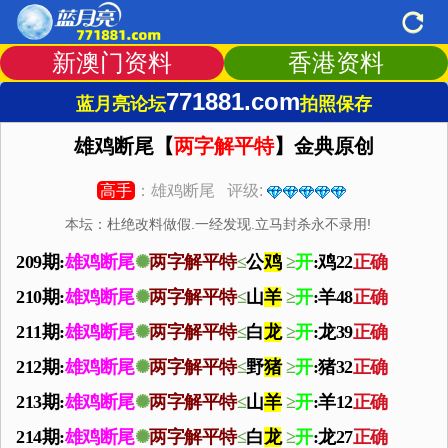
新澳门资料
香港资料
771881.com
蓝月亮论坛
拍照保存
雄鸡断尾【
两字解平特
】金典原创
高手
：雄鸡断尾 评级:
本坛：杜绝改料做假.一经发现.立马封杀永不录用!
209期:
雄鸡断尾
✺
两字解平特
≤
公
鸡
≥
开
:鸡22
正确
210期:
雄鸡断尾
✺
两字解平特
≤
山
羊
≥
开
:羊48
正确
211期:
雄鸡断尾
✺
两字解平特
≤
白
龙
≥
开
:龙39
正确
212期:
雄鸡断尾
✺
两字解平特
≤
野
猪
≥
开
:猪32
正确
213期:
雄鸡断尾
✺
两字解平特
≤
山
羊
≥
开
:羊12
正确
214期:
雄鸡断尾
✺
两字解平特
≤
白
龙
≥
开
:龙27
正确